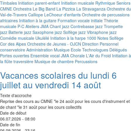
Timbales
Initiation parent-enfant
Initiation musicale
Rythmique Seniors
CMNE Orchestra
Le Big Band
La Pizzica
La Stravaganza
Orchestre du
Val-de-Travers
Calliope
LeChoeur d'enfants
Orchestre de percussions
africaines
Initiation à la guitare
Formation vocale initiale
Théorie
musicale P-C
Ateliers JMA
Chant jazz
Contrebasse jazz
Trompette
jazz
Batterie jazz
Saxophone jazz
Solfège jazz
Vibraphone jazz
Comédie musicale
Ukulélé
Initiation à la harpe
1000 Notes
Solfège
Cor des Alpes
Orchestre de Jeunes - OJCN
Direction
Personnel
conservatoire
Administration
Musique Ecole
Technologues
Délégués
Portes ouvertes
Ensemble vocal JMA
Chorale L'Air du Froid
Initiation à
la flûte traversière
Musique de chambre
Percussions
Vacances scolaires du lundi 6
juillet au vendredi 14 août
Texte d'accroche
Reprise des cours au CMNE *le 24 août pour les cours d'instrument et
de chant *le 31 août pour les cours collectifs
Date de début
06.07.2026 - 08:00
Date de fin
06.09.2026 - 23:16