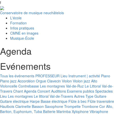
f
Conservatoire de musique neuchâtelois
L'école
Formation
Infos pratiques
CMNE en images
Musique-École
Agenda
Evénements
Tous les événements
PROFESSEUR
Lieu
Instrument | activité
Piano
Piano jazz
Accordéon
Orgue
Clavecin
Violon
Violon jazz
Alto
Violoncelle
Contrebasse
Les montagnes
Val-de-Ruz
Le Littoral
Val-de-
Travers
Chant
Agenda
Concert
Auditions
Examens publics
Spectacles
Lieu
Les montagnes
Le littoral
Val-de-Travers
Autres
Type
Guitare
Guitare électrique
Harpe
Basse électrique
Flûte à bec
Flûte traversière
Hautbois
Clarinette
Basson
Saxophone
Trompette
Trombone
Cor
Alto,
Bariton, Euphonium, Tuba
Batterie
Marimba
Xylophone
Vibraphone