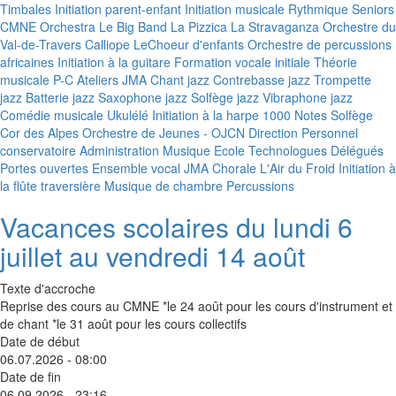
Timbales
Initiation parent-enfant
Initiation musicale
Rythmique Seniors
CMNE Orchestra
Le Big Band
La Pizzica
La Stravaganza
Orchestre du
Val-de-Travers
Calliope
LeChoeur d'enfants
Orchestre de percussions
africaines
Initiation à la guitare
Formation vocale initiale
Théorie
musicale P-C
Ateliers JMA
Chant jazz
Contrebasse jazz
Trompette
jazz
Batterie jazz
Saxophone jazz
Solfège jazz
Vibraphone jazz
Comédie musicale
Ukulélé
Initiation à la harpe
1000 Notes
Solfège
Cor des Alpes
Orchestre de Jeunes - OJCN
Direction
Personnel
conservatoire
Administration
Musique Ecole
Technologues
Délégués
Portes ouvertes
Ensemble vocal JMA
Chorale L'Air du Froid
Initiation à
la flûte traversière
Musique de chambre
Percussions
Vacances scolaires du lundi 6
juillet au vendredi 14 août
Texte d'accroche
Reprise des cours au CMNE *le 24 août pour les cours d'instrument et
de chant *le 31 août pour les cours collectifs
Date de début
06.07.2026 - 08:00
Date de fin
06.09.2026 - 23:16