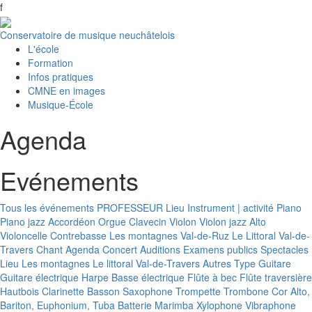
f
Conservatoire de musique neuchâtelois
L'école
Formation
Infos pratiques
CMNE en images
Musique-École
Agenda
Evénements
Tous les événements
PROFESSEUR
Lieu
Instrument | activité
Piano
Piano jazz
Accordéon
Orgue
Clavecin
Violon
Violon jazz
Alto
Violoncelle
Contrebasse
Les montagnes
Val-de-Ruz
Le Littoral
Val-de-
Travers
Chant
Agenda
Concert
Auditions
Examens publics
Spectacles
Lieu
Les montagnes
Le littoral
Val-de-Travers
Autres
Type
Guitare
Guitare électrique
Harpe
Basse électrique
Flûte à bec
Flûte traversière
Hautbois
Clarinette
Basson
Saxophone
Trompette
Trombone
Cor
Alto,
Bariton, Euphonium, Tuba
Batterie
Marimba
Xylophone
Vibraphone