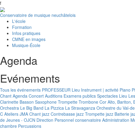
f
Conservatoire de musique neuchâtelois
L'école
Formation
Infos pratiques
CMNE en images
Musique-École
Agenda
Evénements
Tous les événements
PROFESSEUR
Lieu
Instrument | activité
Piano
P
Chant
Agenda
Concert
Auditions
Examens publics
Spectacles
Lieu
Le
Clarinette
Basson
Saxophone
Trompette
Trombone
Cor
Alto, Bariton
Orchestra
Le Big Band
La Pizzica
La Stravaganza
Orchestre du Val-de
C
Ateliers JMA
Chant jazz
Contrebasse jazz
Trompette jazz
Batterie ja
de Jeunes - OJCN
Direction
Personnel conservatoire
Administration
Mu
chambre
Percussions