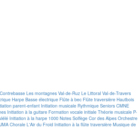
Contrebasse
Les montagnes
Val-de-Ruz
Le Littoral
Val-de-Travers
trique
Harpe
Basse électrique
Flûte à bec
Flûte traversière
Hautbois
itiation parent-enfant
Initiation musicale
Rythmique Seniors
CMNE
nes
Initiation à la guitare
Formation vocale initiale
Théorie musicale P-
lélé
Initiation à la harpe
1000 Notes
Solfège
Cor des Alpes
Orchestre
 JMA
Chorale L'Air du Froid
Initiation à la flûte traversière
Musique de