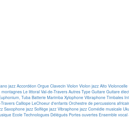
iano jazz
Accordéon
Orgue
Clavecin
Violon
Violon jazz
Alto
Violoncelle
s montagnes
Le littoral
Val-de-Travers
Autres
Type
Guitare
Guitare élec
, Euphonium, Tuba
Batterie
Marimba
Xylophone
Vibraphone
Timbales
In
-Travers
Calliope
LeChoeur d'enfants
Orchestre de percussions africai
zz
Saxophone jazz
Solfège jazz
Vibraphone jazz
Comédie musicale
Uku
sique Ecole
Technologues
Délégués
Portes ouvertes
Ensemble vocal