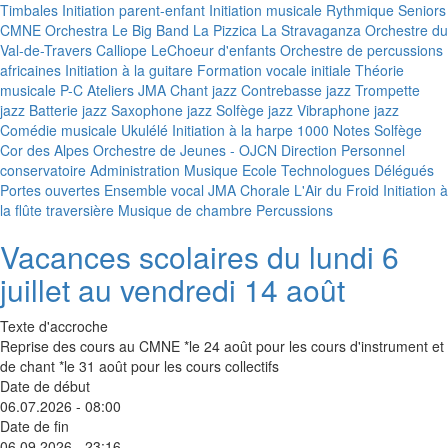
Timbales
Initiation parent-enfant
Initiation musicale
Rythmique Seniors
CMNE Orchestra
Le Big Band
La Pizzica
La Stravaganza
Orchestre du
Val-de-Travers
Calliope
LeChoeur d'enfants
Orchestre de percussions
africaines
Initiation à la guitare
Formation vocale initiale
Théorie
musicale P-C
Ateliers JMA
Chant jazz
Contrebasse jazz
Trompette
jazz
Batterie jazz
Saxophone jazz
Solfège jazz
Vibraphone jazz
Comédie musicale
Ukulélé
Initiation à la harpe
1000 Notes
Solfège
Cor des Alpes
Orchestre de Jeunes - OJCN
Direction
Personnel
conservatoire
Administration
Musique Ecole
Technologues
Délégués
Portes ouvertes
Ensemble vocal JMA
Chorale L'Air du Froid
Initiation à
la flûte traversière
Musique de chambre
Percussions
Vacances scolaires du lundi 6
juillet au vendredi 14 août
Texte d'accroche
Reprise des cours au CMNE *le 24 août pour les cours d'instrument et
de chant *le 31 août pour les cours collectifs
Date de début
06.07.2026 - 08:00
Date de fin
06.09.2026 - 23:16