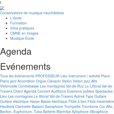
f
Conservatoire de musique neuchâtelois
L'école
Formation
Infos pratiques
CMNE en images
Musique-École
Agenda
Evénements
Tous les événements
PROFESSEUR
Lieu
Instrument | activité
Piano
Piano jazz
Accordéon
Orgue
Clavecin
Violon
Violon jazz
Alto
Violoncelle
Contrebasse
Les montagnes
Val-de-Ruz
Le Littoral
Val-de-
Travers
Chant
Agenda
Concert
Auditions
Examens publics
Spectacles
Lieu
Les montagnes
Le littoral
Val-de-Travers
Autres
Type
Guitare
Guitare électrique
Harpe
Basse électrique
Flûte à bec
Flûte traversière
Hautbois
Clarinette
Basson
Saxophone
Trompette
Trombone
Cor
Alto,
Bariton, Euphonium, Tuba
Batterie
Marimba
Xylophone
Vibraphone