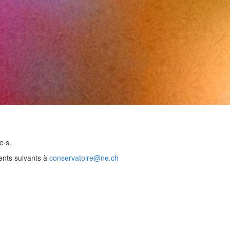
e∙s.
ments suivants à
conservatoire@
ne.ch