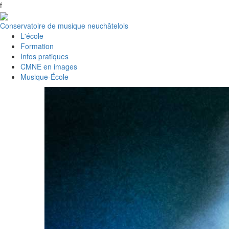
f
Conservatoire de musique neuchâtelois
L'école
Formation
Infos pratiques
CMNE en images
Musique-École