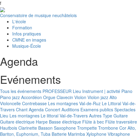
f
Conservatoire de musique neuchâtelois
L'école
Formation
Infos pratiques
CMNE en images
Musique-École
Agenda
Evénements
Tous les événements
PROFESSEUR
Lieu
Instrument | activité
Piano
Piano jazz
Accordéon
Orgue
Clavecin
Violon
Violon jazz
Alto
Violoncelle
Contrebasse
Les montagnes
Val-de-Ruz
Le Littoral
Val-de-
Travers
Chant
Agenda
Concert
Auditions
Examens publics
Spectacles
Lieu
Les montagnes
Le littoral
Val-de-Travers
Autres
Type
Guitare
Guitare électrique
Harpe
Basse électrique
Flûte à bec
Flûte traversière
Hautbois
Clarinette
Basson
Saxophone
Trompette
Trombone
Cor
Alto,
Bariton, Euphonium, Tuba
Batterie
Marimba
Xylophone
Vibraphone