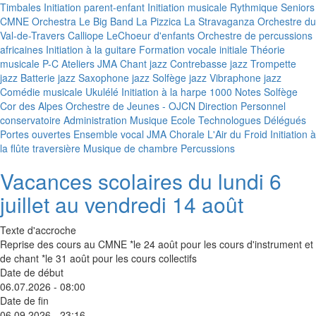
Timbales
Initiation parent-enfant
Initiation musicale
Rythmique Seniors
CMNE Orchestra
Le Big Band
La Pizzica
La Stravaganza
Orchestre du
Val-de-Travers
Calliope
LeChoeur d'enfants
Orchestre de percussions
africaines
Initiation à la guitare
Formation vocale initiale
Théorie
musicale P-C
Ateliers JMA
Chant jazz
Contrebasse jazz
Trompette
jazz
Batterie jazz
Saxophone jazz
Solfège jazz
Vibraphone jazz
Comédie musicale
Ukulélé
Initiation à la harpe
1000 Notes
Solfège
Cor des Alpes
Orchestre de Jeunes - OJCN
Direction
Personnel
conservatoire
Administration
Musique Ecole
Technologues
Délégués
Portes ouvertes
Ensemble vocal JMA
Chorale L'Air du Froid
Initiation à
la flûte traversière
Musique de chambre
Percussions
Vacances scolaires du lundi 6
juillet au vendredi 14 août
Texte d'accroche
Reprise des cours au CMNE *le 24 août pour les cours d'instrument et
de chant *le 31 août pour les cours collectifs
Date de début
06.07.2026 - 08:00
Date de fin
06.09.2026 - 23:16