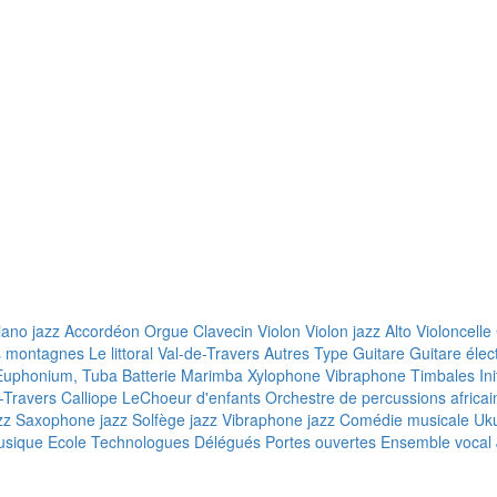
iano jazz
Accordéon
Orgue
Clavecin
Violon
Violon jazz
Alto
Violoncelle
s montagnes
Le littoral
Val-de-Travers
Autres
Type
Guitare
Guitare élec
, Euphonium, Tuba
Batterie
Marimba
Xylophone
Vibraphone
Timbales
In
-Travers
Calliope
LeChoeur d'enfants
Orchestre de percussions africai
zz
Saxophone jazz
Solfège jazz
Vibraphone jazz
Comédie musicale
Uku
sique Ecole
Technologues
Délégués
Portes ouvertes
Ensemble vocal