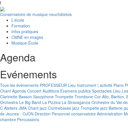
f
Conservatoire de musique neuchâtelois
L'école
Formation
Infos pratiques
CMNE en images
Musique-École
Agenda
Evénements
Tous les événements
PROFESSEUR
Lieu
Instrument | activité
Piano
P
Chant
Agenda
Concert
Auditions
Examens publics
Spectacles
Lieu
Le
Clarinette
Basson
Saxophone
Trompette
Trombone
Cor
Alto, Bariton
Orchestra
Le Big Band
La Pizzica
La Stravaganza
Orchestre du Val-de
C
Ateliers JMA
Chant jazz
Contrebasse jazz
Trompette jazz
Batterie ja
de Jeunes - OJCN
Direction
Personnel conservatoire
Administration
Mu
chambre
Percussions