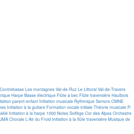
Contrebasse
Les montagnes
Val-de-Ruz
Le Littoral
Val-de-Travers
trique
Harpe
Basse électrique
Flûte à bec
Flûte traversière
Hautbois
itiation parent-enfant
Initiation musicale
Rythmique Seniors
CMNE
nes
Initiation à la guitare
Formation vocale initiale
Théorie musicale P-
lélé
Initiation à la harpe
1000 Notes
Solfège
Cor des Alpes
Orchestre
 JMA
Chorale L'Air du Froid
Initiation à la flûte traversière
Musique de