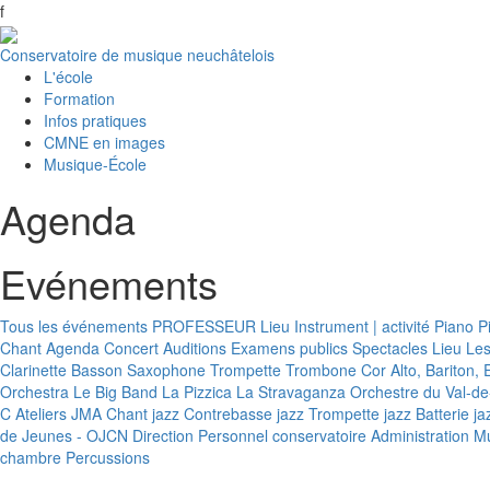
f
Conservatoire de musique neuchâtelois
L'école
Formation
Infos pratiques
CMNE en images
Musique-École
Agenda
Evénements
Tous les événements
PROFESSEUR
Lieu
Instrument | activité
Piano
P
Chant
Agenda
Concert
Auditions
Examens publics
Spectacles
Lieu
Le
Clarinette
Basson
Saxophone
Trompette
Trombone
Cor
Alto, Bariton
Orchestra
Le Big Band
La Pizzica
La Stravaganza
Orchestre du Val-de
C
Ateliers JMA
Chant jazz
Contrebasse jazz
Trompette jazz
Batterie ja
de Jeunes - OJCN
Direction
Personnel conservatoire
Administration
Mu
chambre
Percussions