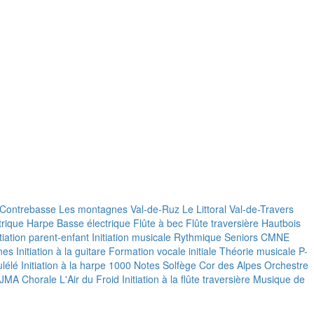
Contrebasse
Les montagnes
Val-de-Ruz
Le Littoral
Val-de-Travers
trique
Harpe
Basse électrique
Flûte à bec
Flûte traversière
Hautbois
itiation parent-enfant
Initiation musicale
Rythmique Seniors
CMNE
nes
Initiation à la guitare
Formation vocale initiale
Théorie musicale P-
lélé
Initiation à la harpe
1000 Notes
Solfège
Cor des Alpes
Orchestre
 JMA
Chorale L'Air du Froid
Initiation à la flûte traversière
Musique de