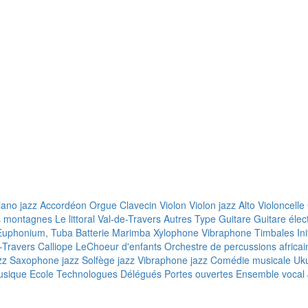
iano jazz
Accordéon
Orgue
Clavecin
Violon
Violon jazz
Alto
Violoncelle
s montagnes
Le littoral
Val-de-Travers
Autres
Type
Guitare
Guitare élec
, Euphonium, Tuba
Batterie
Marimba
Xylophone
Vibraphone
Timbales
In
-Travers
Calliope
LeChoeur d'enfants
Orchestre de percussions africai
zz
Saxophone jazz
Solfège jazz
Vibraphone jazz
Comédie musicale
Uku
sique Ecole
Technologues
Délégués
Portes ouvertes
Ensemble vocal