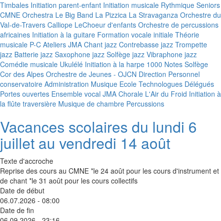
Timbales
Initiation parent-enfant
Initiation musicale
Rythmique Seniors
CMNE Orchestra
Le Big Band
La Pizzica
La Stravaganza
Orchestre du
Val-de-Travers
Calliope
LeChoeur d'enfants
Orchestre de percussions
africaines
Initiation à la guitare
Formation vocale initiale
Théorie
musicale P-C
Ateliers JMA
Chant jazz
Contrebasse jazz
Trompette
jazz
Batterie jazz
Saxophone jazz
Solfège jazz
Vibraphone jazz
Comédie musicale
Ukulélé
Initiation à la harpe
1000 Notes
Solfège
Cor des Alpes
Orchestre de Jeunes - OJCN
Direction
Personnel
conservatoire
Administration
Musique Ecole
Technologues
Délégués
Portes ouvertes
Ensemble vocal JMA
Chorale L'Air du Froid
Initiation à
la flûte traversière
Musique de chambre
Percussions
Vacances scolaires du lundi 6
juillet au vendredi 14 août
Texte d'accroche
Reprise des cours au CMNE *le 24 août pour les cours d'instrument et
de chant *le 31 août pour les cours collectifs
Date de début
06.07.2026 - 08:00
Date de fin
06.09.2026 - 23:16