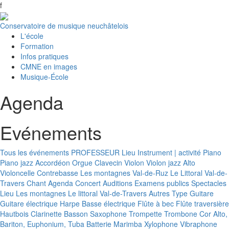
f
Conservatoire de musique neuchâtelois
L'école
Formation
Infos pratiques
CMNE en images
Musique-École
Agenda
Evénements
Tous les événements
PROFESSEUR
Lieu
Instrument | activité
Piano
Piano jazz
Accordéon
Orgue
Clavecin
Violon
Violon jazz
Alto
Violoncelle
Contrebasse
Les montagnes
Val-de-Ruz
Le Littoral
Val-de-
Travers
Chant
Agenda
Concert
Auditions
Examens publics
Spectacles
Lieu
Les montagnes
Le littoral
Val-de-Travers
Autres
Type
Guitare
Guitare électrique
Harpe
Basse électrique
Flûte à bec
Flûte traversière
Hautbois
Clarinette
Basson
Saxophone
Trompette
Trombone
Cor
Alto,
Bariton, Euphonium, Tuba
Batterie
Marimba
Xylophone
Vibraphone