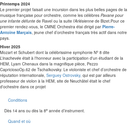
Printemps 2024
Le premier projet faisait une incursion dans les plus belles pages de la
musique française pour orchestre, comme les célèbres
Pavane pour
une infante défunte
de Ravel ou la suite
l’Arlésienne
de Bizet.Pour ce
premier rendez-vous, le CMNE Orchestra étai dirigé par
Pierre-
Antoine Marçais
, jeune chef d’orchestre français très actif dans notre
pays.
Hiver 2025
o
Mozart et Schubert dont la célébrissime symphonie N
8 dite
L’inachevé
e était à l'honneur avec la participation d'un étudiant de la
HEM, Lyam Chenaux dans la magnifique pièce, Pezzo
CapriciosoOp.62 de Tschaïkovsky. Le violoniste et chef d’orchestre de
réputation internationale,
Serguey Ostrovsky,
qui est par ailleurs
professeur de violon à la HEM, site de Neuchâtel était le chef
d'ochestre dans ce projet
Conditions
e
Dès 14 ans ou dès la 8
année d’instrument.
Quand et où